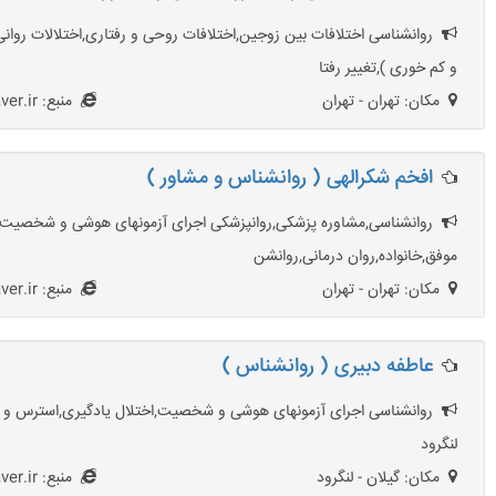
روانشناسی اختلافات بین زوجین,اختلافات روحی و رفتاری,اختلالات روانی
و کم خوری ),تغییر رفتا
مکان: تهران - تهران
منبع: HezarMoshaver.ir
افخم شکرالهی ( روانشناس و مشاور )
روانشناسی,مشاوره پزشکی,روانپزشکی اجرای آزمونهای هوشی و شخصیت,اخت
موفق,خانواده,روان درمانی,روانشن
مکان: تهران - تهران
منبع: HezarMoshaver.ir
عاطفه دبیری ( روانشناس )
روانشناسی اجرای آزمونهای هوشی و شخصیت,اختلال یادگیری,استرس و اضطر
لنگرود
مکان: گیلان - لنگرود
منبع: HezarMoshaver.ir