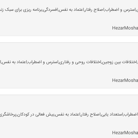
,استرس و اضطراب,اصلاح رفتار,اعتماد به نفس,افسردگی,برنامه ریزی برای سبک زند
لافات بین زوجین,اختلافات روحی و رفتاری,استرس و اضطراب,اعتماد به نفس,اف
اب,استعداد یابی,اصلاح رفتار,اعتماد به نفس,بیش فعالی در کودکان,پرخاشگری,ت