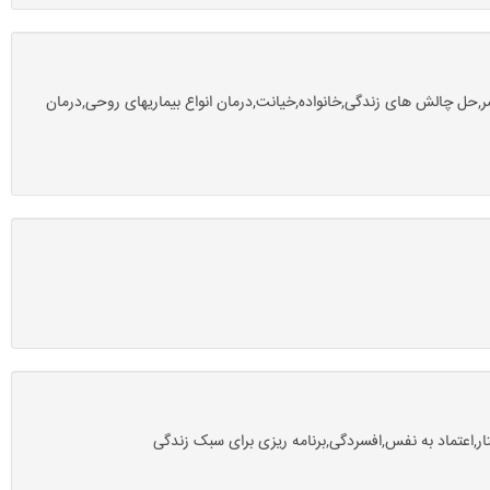
ر,حل چالش های زندگی,خانواده,خیانت,درمان انواع بیماریهای روحی,درمان
,اعتماد به نفس,افسردگی,برنامه ریزی برای سبک زندگی