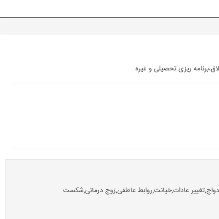
اق،برنامه ریزی تحصیلی و غیره
زدواج,تغییر عادات,خیانت,روابط عاطفی,زوج درمانی,شکست