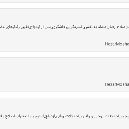
اصلاح رفتار,اعتماد به نفس,افسردگی,پرخاشگری,پس از ازدواج,تغییر رفتارهای مض
ن,اختلافات روحی و رفتاری,اختلالات روانی,ازدواج,استرس و اضطراب,اصلاح رفتار