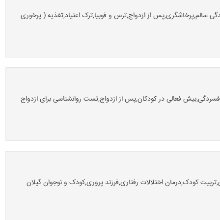
گی سالم,پرخاشگری,پس از ازدواج,ترس و فوبیا,ترک اعتیاد,تغذیه ( پرخوری
سردگی,بیش فعالی در کودکان,پس از ازدواج,تست روانشناسی برای ازدواج
ربیت کودک,درمان اختلالات رفتاری,فرزند پروری,کودک و نوجوان گیلان