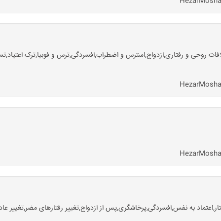
ات روحی و رفتاری,ازدواج,استرس و اضطراب,افسردگی,ترس و فوبیا,ترک اعتیاد,ت
,اعتماد به نفس,افسردگی,پرخاشگری,پس از ازدواج,تغییر رفتارهای مضر,تغییر عاد