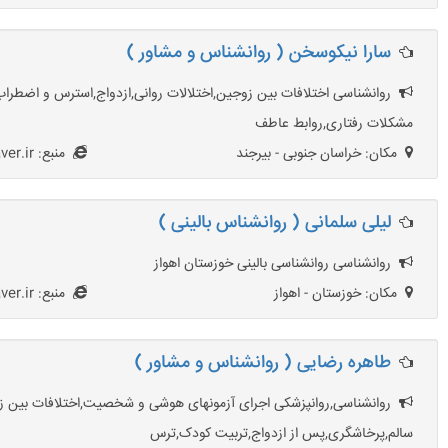
سارا نیکوسخن ( روانشناس و مشاور )
روانشناسی اختلافات بین زوجین,اختلالات روانی,ازدواج,استرس و اضطراب,
مشکلات رفتاری,روابط عاطف
مکان: خراسان جنوبی - بیرجند
منبع: HezarMoshaver.ir
لیلی سلمانی ( روانشناس بالینی )
روانشناسی روانشناسی بالینی خوزستان اهواز
مکان: خوزستان - اهواز
منبع: HezarMoshaver.ir
طاهره رضایی ( روانشناس و مشاور )
روانشناسی,روانپزشکی اجرای آزمونهای هوشی و شخصیت,اختلافات بین زوجی
سالم,پرخاشگری,پس از ازدواج,تربیت کودک,ترس