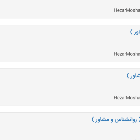
ور )
اور )
( روانشناس و مشاور )