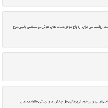
ست روانشناسی برای ازدواج موفق,تست های هوش,روانشناسی بالینی,زوج
ات,تنهایی و در خود فرورفتگی,حل چالش های زندگی,خانواده,درمان