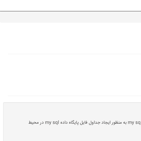
مواردی که دانلود می کنید: فایل توضیح و معرفی جداول mysql بصورت تصویری فایل کدهای مای اس کیو ال به منظور ایجاد بانک اطلاعاتی فایل کدهای my sql به منظور ایجاد جداول فایل پایگاه داده my sql در محیط