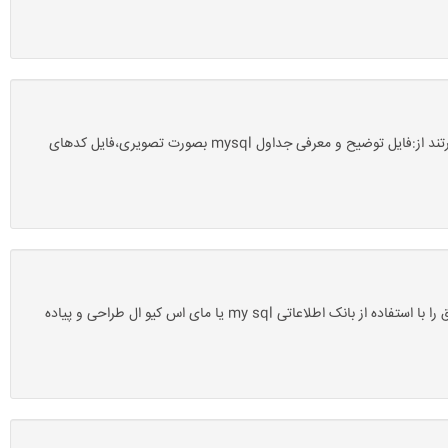
دانلود پروژه بانک اطلاعاتی رزرو پانسیون با مای اس کیو ال mysql-سروسافت: مواردی که پس از خرید این محصول درون یک فایل zip دانلود می کنید عبارتند از:فایل توضیح و معرفی جداول mysql بصورت تصویری،فایل کدهای
دانلود پروژه بانک اطلاعاتی رزرو اتاق با مای اس کیو ال mysql-سروسافت: این پروژه آماده یک پروژه پایگاه داده یا بانک اطلاعاتی است که سیستم رزرو اتاق را با استفاده از بانک اطلاعاتی my sql یا مای اس کیو ال طراحی و پیاده