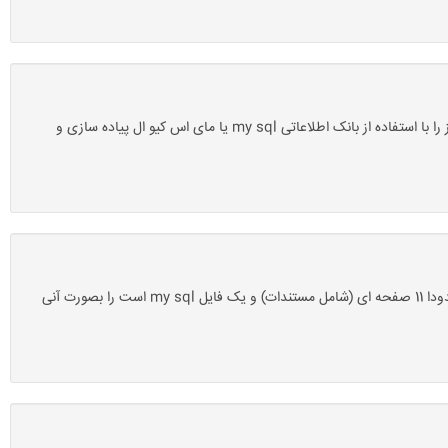
دانلود پروژه بانک اطلاعاتی ویز waze با مای اس کیو ال mysql-سروسافت: این پروژه آماده یک پروژه پایگاه داده یا بانک اطلاعاتی می باشد که سیستم ویز را با استفاده از بانک اطلاعاتی my sql یا مای اس کیو ال پیاده سازی و
دانلود پروژه بانک اطلاعاتی لاین line با مای اس کیو ال mysql-سروسافت: پس از خرید این محصول می توانید یک فایل زیپ را که شامل یک فایل ورد حدودا 11 صفحه ای (شامل مستندات) و یک فایل my sql است را بصورت آنی