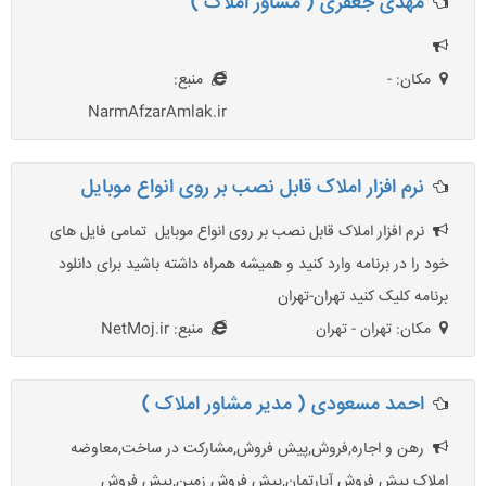
مهدی جعفری ( مشاور املاک )
مکان: -
منبع:
NarmAfzarAmlak.ir
نرم افزار املاک قابل نصب بر روی انواع موبایل
نرم افزار املاک قابل نصب بر روی انواع موبایل تمامی فایل های
خود را در برنامه وارد کنید و همیشه همراه داشته باشید برای دانلود
برنامه کلیک کنید تهران-تهران
مکان: تهران - تهران
منبع: NetMoj.ir
احمد مسعودی ( مدیر مشاور املاک )
رهن و اجاره,فروش,پیش فروش,مشارکت در ساخت,معاوضه
املاک پیش فروش آپارتمان,پیش فروش زمین,پیش فروش