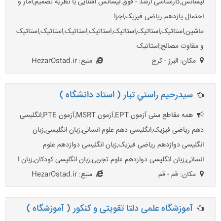
لیسانس,کارشناسی ارشد - فوق لیسانس آشنایی با نظریه تصمیم,آمار و
احتمال یازدهم ریاضی فیزیک,اجزا
ماشین,استاتیک,استاتیک,استاتیک,استاتیک,استاتیک,استاتیک,استاتیک
و مقاوت مصالح,استاتیک
مکان: البرز - کرج
منبع: HezarOstad.ir
سيدرحيم راستي تبار ( استاد دانشگاه )
همه مقاطع سنی آزمون EPT,آزمون MSRT,آزمون PTE,انگلیسی
دهم ریاضی فیزیک,انگلیسی دهم علوم انسانی,زبان انگلیسی,زبان
انگلیسی دوازدهم ریاضی فیزیک,زبان انگلیسی دوازدهم علوم
انسانی,زبان انگلیسی دوازدهم علوم تجربی,زبان انگلیسی کودکان,زبان ا
مکان: قم - قم
منبع: HezarOstad.ir
آموزشگاه علمی دلتا تقویتی و کنکور ( آموزشگاه )