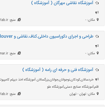
آموزشگاه نقاشی مهرگان ( آموزشگاه )
مکان: -
منبع: AmoozeshgahYab.ir
طراحی و اجرای دکوراسیون داخلی.کناف.نقاشی و louver ( شرکت معماری )
مکان: -
منبع: HezarMemar.ir
آموزشگاه فنی و حرفه ای رامه ( آموزشگاه )
خردسالان,کودکان,نوجوانان,جوانان,بزرگسالان آموزشگاه اخذ ديپلم كامپ
قلم,آموزشگاه صنایع دستی,آموزشگاه علو
مکان: تهران - تهران
منبع: AmoozeshgahYab.ir