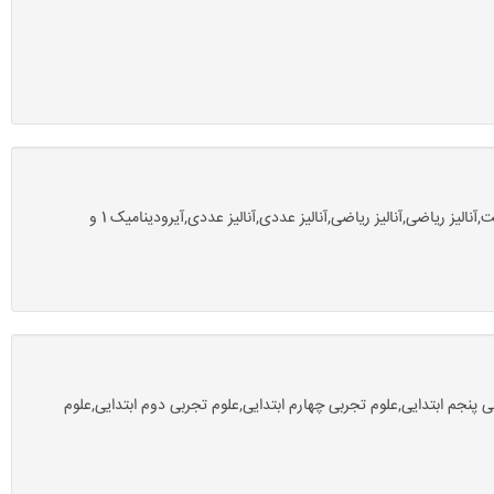
همه مقاطع سنی آشنایی با احتمال و آمار فازی,آمادگی آزمون تیزهوشان,آمار ریاضی,آمار و احتمال یازدهم,آمار و احتمالات دانشگاه,آمار و کاربرد آن در مدیریت,آنالیز ریاضی,آنالیز ریاضی,آنالیز عددی,آنالیز عددی,آیرودینامیک 1 و
ربی پنجم ابتدایی,علوم تجربی چهارم ابتدایی,علوم تجربی دوم ابتدایی,علوم