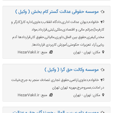
موسسه حقوقی عدالت گستر کام بخش ( وکیل )
خانواده,دیوان عدالت اداری,دادگاه انقلاب,دعاوی,اداره کار(کارگر و
کارفرما),جرائم مالی و اقتصادی,ملکی,ثبتی,قرارداد,مواد
مخدر,کیفری,حقوق بین الملل,داوری,مالیاتی,حقوق کار,قراردادها آدم
ربایی,آراء تعزیرات حکومتی,آموزش کاربردی قراردادها,
مکان: تهران - تهران
منبع: HezarVakil.ir
موسسه وکالت حق گرا ( وکیل )
خانواده,دعاوی,اراضی,حقوق تجاری تصادف منجر به جرح,خیانت
در امانت,عسروحرج,مهریه تهران تهران
مکان: تهران - تهران
منبع: HezarVakil.ir
موسسه داوری بین المللی جویندگان حق و عدالت