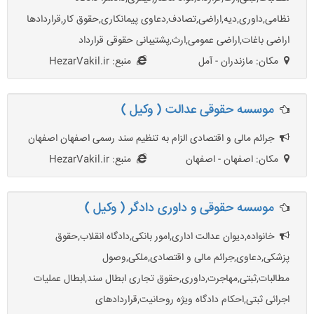
نظامی,داوری,دیه,اراضی,تصادف,دعاوی پیمانکاری,حقوق کار,قراردادها
اراضی باغات,اراضی عمومی,ارث,پشتیبانی حقوقی قرارداد
مکان: مازندران - آمل
منبع: HezarVakil.ir
موسسه حقوقی عدالت ( وکیل )
جرائم مالی و اقتصادی الزام به تنظیم سند رسمی اصفهان اصفهان
مکان: اصفهان - اصفهان
منبع: HezarVakil.ir
موسسه حقوقی و داوری دادگر ( وکیل )
خانواده,دیوان عدالت اداری,امور بانکی,دادگاه انقلاب,حقوق
پزشکی,دعاوی,جرائم مالی و اقتصادی,ملکی,وصول
مطالبات,ثبتی,مهاجرت,داوری,حقوق تجاری ابطال سند,ابطال عملیات
اجرائی ثبتی,احکام دادگاه ویژه روحانیت,قراردادهای