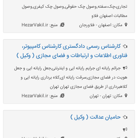
تجاری،چک،سفته,وصول چک حقوقی,وصول چک کیفری,وصول
مطالبات اصفهان فلاو
مکان: اصفهان - فلاورجان
منبع: HezarVakil.ir
کارشناس رسمی دادگستری کارشناس کامپیوتر،
فناوری اطلاعات و ارتباطات و فضای مجازی ( وکیل )
جرائم رایانه ای جرایم رایانه ایی و اینترنتی,جعل رایانه ایی و جعل
هویت در فضای مجازی,سرقت رایانه ای,کلاه برداری رایانه ایی و
کلاهبرداری از طریق فضای مجازی تهران تهران
مکان: تهران - تهران
منبع: HezarVakil.ir
حامیان عدالت ( وکیل )