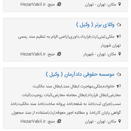
مکان: تهران - تهران
منبع: HezarVakil.ir
وکلای برتر ( وکیل )
ملکی,ثبتی,ارث,قرارداد,داوری,اراضی الزام به تنظیم سند رسمی
تهران شهریار
مکان: تهران - شهریار
منبع: HezarVakil.ir
موسسه حقوقی دادآرمان ( وکیل )
خانواده,ملکی,مهاجرت ابطال سند,ابطال سند مالکیت
معارض,ابطال قرارداد,ابطال معامله معارض,اثبات زوجیت,اثبات
نسب,اجرای ثبت,اخذ به شفعه,اخذ پروانه ساخت,اخذ سند مالکیت,اخذ
گواهی پایان کار,اخذ و مطالبه اجور معوقه,ارث,استفاده از سند مجعول,
مکان: تهران - تهران
منبع: HezarVakil.ir