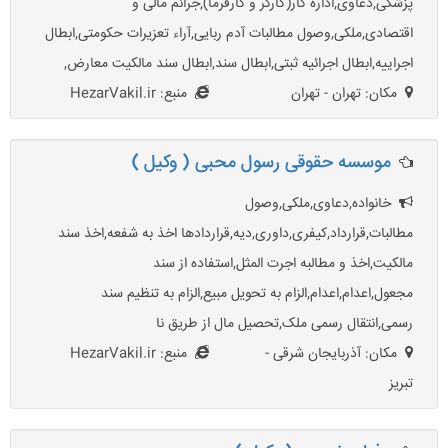
پزشکی,دعاوی,اداره کار(کارگر و کارفرما),جرائم مالی و
اقتصادی,ملکی,وصول مطالبات آدم ربایی,آراء تعزیرات حکومتی,ابطال
اجراییه,ابطال اجرائیه ثبتی,ابطال سند,ابطال سند مالکیت معارض,
مکان: تهران - تهران
منبع: HezarVakil.ir
موسسه حقوقی رسول محبی ( وکیل )
خانواده,دعاوی,ملکی,وصول
مطالبات,قرارداد,کیفری,داوری,دیه,قراردادها اخذ به شفعه,اخذ سند
مالکیت,اخذ و مطالبه اجرت المثل,استفاده از سند
مجعول,اعدام,اعدام,الزام به تحویل مبیع,الزام به تنظیم سند
رسمی,انتقال رسمی ملک,تحصیل مال از طریق نا
مکان: آذربایجان شرقی -
منبع: HezarVakil.ir
تبریز