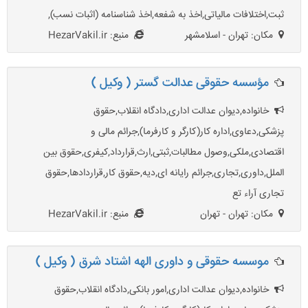
ثبت,اختلافات مالیاتی,اخذ به شفعه,اخذ شناسنامه (اثبات نسب),
مکان: تهران - اسلامشهر
منبع: HezarVakil.ir
مؤسسه حقوقی عدالت گستر ( وکیل )
خانواده,دیوان عدالت اداری,دادگاه انقلاب,حقوق
پزشکی,دعاوی,اداره کار(کارگر و کارفرما),جرائم مالی و
اقتصادی,ملکی,وصول مطالبات,ثبتی,ارث,قرارداد,کیفری,حقوق بین
الملل,داوری,تجاری,جرائم رایانه ای,دیه,حقوق کار,قراردادها,حقوق
تجاری آراء تع
مکان: تهران - تهران
منبع: HezarVakil.ir
موسسه حقوقی و داوری الهه اشتاد شرق ( وکیل )
خانواده,دیوان عدالت اداری,امور بانکی,دادگاه انقلاب,حقوق