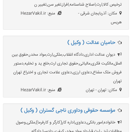
ترخیص کالا,ارث,اصلاح شناسنامه,افراز,تغیر سن,تغییر ن
مکان: آذربایجان شرقی -
منبع: HezarVakil.ir
هریس
حامیان عدالت ( وکیل )
دیوان عدالت اداری,دادگاه انقلاب,ملکی,ارث,مواد مخدر,حقوق بین
الملل,مالکیت فکری,مالیاتی,حقوق تجاری ارث,خلع ید و تخلیه,دستور
فروش ملک مشاع,دعاوی ارزی,دعاوی علامت تجاری و اختراع تهران
تهران
مکان: تهران - تهران
منبع: HezarVakil.ir
مؤسسه حقوقی وداوری ناجی گستران ( وکیل )
خانواده,امور بانکی,دعاوی,اداره کار(کارگر و کارفرما),ملکی,وصول
مطالبات,ثبتی,ارث,قرارداد,مواد مخدر,کیفری,دادسرا دادگاه