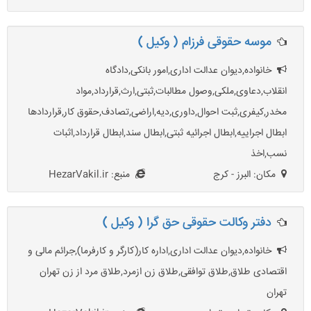
موسه حقوقی فرزام ( وکیل )
خانواده,دیوان عدالت اداری,امور بانکی,دادگاه
انقلاب,دعاوی,ملکی,وصول مطالبات,ثبتی,ارث,قرارداد,مواد
مخدر,کیفری,ثبت احوال,داوری,دیه,اراضی,تصادف,حقوق کار,قراردادها
ابطال اجراییه,ابطال اجرائیه ثبتی,ابطال سند,ابطال قرارداد,اثبات
نسب,اخذ
مکان: البرز - کرج
منبع: HezarVakil.ir
دفتر وکالت حقوقی حق گرا ( وکیل )
خانواده,دیوان عدالت اداری,اداره کار(کارگر و کارفرما),جرائم مالی و
اقتصادی طلاق,طلاق توافقی,طلاق زن ازمرد,طلاق مرد از زن تهران
تهران