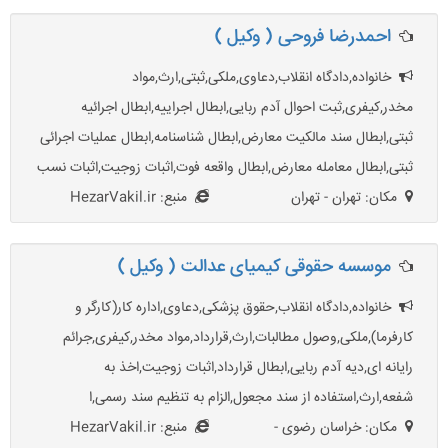
احمدرضا فروحی ( وکیل )
خانواده,دادگاه انقلاب,دعاوی,ملکی,ثبتی,ارث,مواد
مخدر,کیفری,ثبت احوال آدم ربایی,ابطال اجراییه,ابطال اجرائیه
ثبتی,ابطال سند مالکیت معارض,ابطال شناسنامه,ابطال عملیات اجرائی
ثبتی,ابطال معامله معارض,ابطال واقعه فوت,اثبات زوجیت,اثبات نسب
مکان: تهران - تهران
منبع: HezarVakil.ir
موسسه حقوقی کیمیای عدالت ( وکیل )
خانواده,دادگاه انقلاب,حقوق پزشکی,دعاوی,اداره کار(کارگر و
کارفرما),ملکی,وصول مطالبات,ارث,قرارداد,مواد مخدر,کیفری,جرائم
رایانه ای,دیه آدم ربایی,ابطال قرارداد,اثبات زوجیت,اخذ به
شفعه,ارث,استفاده از سند مجعول,الزام به تنظیم سند رسمی,ا
مکان: خراسان رضوی -
منبع: HezarVakil.ir