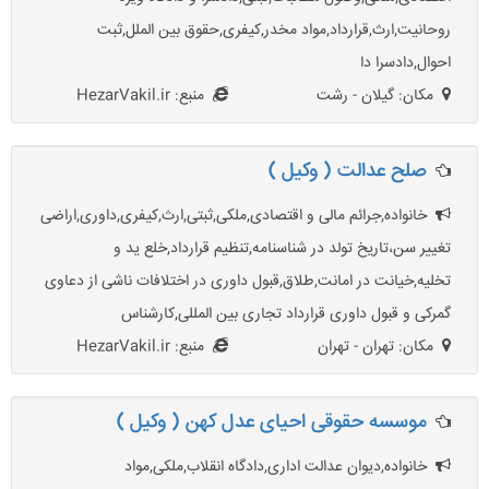
روحانیت,ارث,قرارداد,مواد مخدر,کیفری,حقوق بین الملل,ثبت
احوال,دادسرا دا
مکان: گیلان - رشت
منبع: HezarVakil.ir
صلح عدالت ( وکیل )
خانواده,جرائم مالی و اقتصادی,ملکی,ثبتی,ارث,کیفری,داوری,اراضی
تغییر سن،تاریخ تولد در شناسنامه,تنظیم قرارداد,خلع ید و
تخلیه,خیانت در امانت,طلاق,قبول داوری در اختلافات ناشی از دعاوی
گمرکی و قبول داوری قرارداد تجاری بین المللی,کارشناس
مکان: تهران - تهران
منبع: HezarVakil.ir
موسسه حقوقی احیای عدل کهن ( وکیل )
خانواده,دیوان عدالت اداری,دادگاه انقلاب,ملکی,مواد