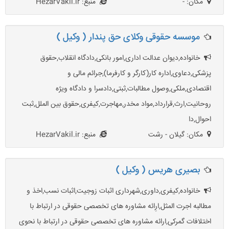
مکان: -
منبع: HezarVakil.ir
موسسه حقوقی وکلای حق پندار ( وکیل )
خانواده,دیوان عدالت اداری,امور بانکی,دادگاه انقلاب,حقوق
پزشکی,دعاوی,اداره کار(کارگر و کارفرما),جرائم مالی و
اقتصادی,ملکی,وصول مطالبات,ثبتی,دادسرا و دادگاه ویژه
روحانیت,ارث,قرارداد,مواد مخدر,مهاجرت,کیفری,حقوق بین الملل,ثبت
احوال,دا
مکان: گیلان - رشت
منبع: HezarVakil.ir
بصیری هریس ( وکیل )
خانواده,کیفری,داوری,شهرداری اثبات زوجیت,اثبات نسب,اخذ و
مطالبه اجرت المثل,ارِائه مشاوره های تخصصی حقوقی در ارتباط با
اختلافات گمرکی,ارائه مشاوره های تخصصی حقوقی در ارتباط با نحوی