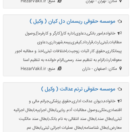
مکان: تهران - تهران
منبع: HezarVakil.ir
موسسه حقوقی ریسمان دل کیان ( وکیل )
خانواده,امور بانکی,دعاوی,اداره کار(کارگر و کارفرما),وصول
مطالبات,ثبتی,ارث,قرارداد,کیفری,بیمه,شهرداری,دعاوی
پیمانکاری,حقوق کار اثبات زوجیت,اختلافات ثبتی,اخذ و مطالبه اجور
معوقه,ارث,الزام به تنظیم سند رسمی,الزام خوانده به تنظیم اسنا
مکان: اصفهان - داران
منبع: HezarVakil.ir
موسسه حقوقی ترنم عدالت ( وکیل )
خانواده,دیوان عدالت اداری,حقوق پزشکی,جرائم مالی و
اقتصادی,ملکی,وصول مطالبات آدم ربایی,ابطال اجراییه,ابطال اجرائیه
ثبتی,ابطال سند,ابطال سند انتقالی به نام بانک,ابطال سند مالکیت
معارض,ابطال شناسنامه,ابطال عملیات اجرائی ثبتی,ابطال عم