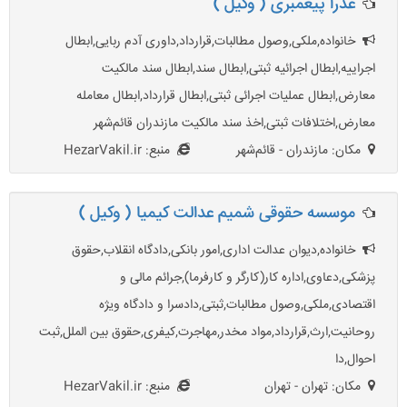
عذرا پیغمبری ( وکیل )
خانواده,ملکی,وصول مطالبات,قرارداد,داوری آدم ربایی,ابطال
اجراییه,ابطال اجرائیه ثبتی,ابطال سند,ابطال سند مالکیت
معارض,ابطال عملیات اجرائی ثبتی,ابطال قرارداد,ابطال معامله
معارض,اختلافات ثبتی,اخذ سند مالکیت مازندران قائم‌شهر
مکان: مازندران - قائم‌شهر
منبع: HezarVakil.ir
موسسه حقوقی شمیم عدالت کیمیا ( وکیل )
خانواده,دیوان عدالت اداری,امور بانکی,دادگاه انقلاب,حقوق
پزشکی,دعاوی,اداره کار(کارگر و کارفرما),جرائم مالی و
اقتصادی,ملکی,وصول مطالبات,ثبتی,دادسرا و دادگاه ویژه
روحانیت,ارث,قرارداد,مواد مخدر,مهاجرت,کیفری,حقوق بین الملل,ثبت
احوال,دا
مکان: تهران - تهران
منبع: HezarVakil.ir