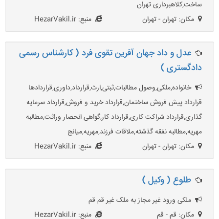
ساخت,کلاهبرداری تهران
مکان: تهران - تهران
منبع: HezarVakil.ir
عدل و داد جهان آفرین تقوی فرد ( کارشناس رسمی
دادگستری )
خانواده,ملکی,وصول مطالبات,ثبتی,ارث,قرارداد,داوری,قراردادها
قرارداد پیش فروش ساختمان,قرارداد خرید و فروش,قرارداد سرمایه
گذاری,قرارداد شراکت کاری,قرارداد کار,گواهی انحصار وراثت,مطالبه
مهریه,مطالبه نفقه گذشته,ملاقات فرزند,مهریه,میانج
مکان: تهران - تهران
منبع: HezarVakil.ir
طلوع ( وکیل )
ملکی ورود غیر مجاز به ملک غیر قم قم
مکان: قم - قم
منبع: HezarVakil.ir