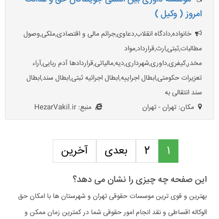
امروز ( وکیل )
خانواده,دادگاه انقلاب,دعاوی,جرائم مالی و اقتصادی,ملکی,وصول
مطالبات,ثبتی,ارث,قرارداد,مواد
مخدر,کیفری,داوری,شهرداری,دیه,مالیاتی,قراردادها آدم ربایی,آراء
تعزیرات حکومتی,ابطال اجراییه,ابطال اجرائیه ثبتی,ابطال سند,ابطال
سند انتقالی به
مکان: تهران - تهران
منبع: HezarVakil.ir
1
2
بعدی
آخرین
این صفحه چه چیزی را نشان می دهد؟
بهترین و قوی ترین موسسات حقوقی تهران و شهرستان ها با امکان حق
الوکاله اقساطی و نقد انجام امور حقوقی شما در کمترین زمان ممکن و