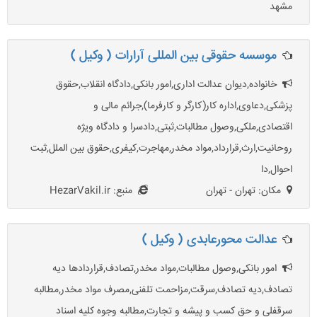
مشهد
موسسه حقوقی بین المللی آرارات ( وکیل )
خانواده,دیوان عدالت اداری,امور بانکی,دادگاه انقلاب,حقوق
پزشکی,دعاوی,اداره کار(کارگر و کارفرما),جرائم مالی و
اقتصادی,ملکی,وصول مطالبات,ثبتی,دادسرا و دادگاه ویژه
روحانیت,ارث,قرارداد,مواد مخدر,مهاجرت,کیفری,حقوق بین الملل,ثبت
احوال,دا
مکان: تهران - تهران
منبع: HezarVakil.ir
عدالت محورعابدی ( وکیل )
امور بانکی,وصول مطالبات,مواد مخدر,تصادف,قراردادها دیه
تصادف,دیه تصادف,سرقت,مزاحمت تلفنی,مصرف مواد مخدر,مطالبه
سرقفلی و حق کسب و پیشه و تجارت,مطالبه وجوه کلیه اسناد