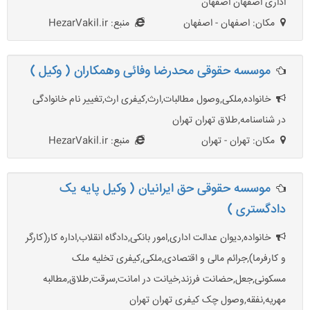
اداری اصفهان اصفهان
مکان: اصفهان - اصفهان
منبع: HezarVakil.ir
موسسه حقوقی محدرضا وفائی وهمکاران ( وکیل )
خانواده,ملکی,وصول مطالبات,ارث,کیفری ارث,تغییر نام خانوادگی
در شناسنامه,طلاق تهران تهران
مکان: تهران - تهران
منبع: HezarVakil.ir
موسسه حقوقی حق ایرانیان ( وکیل پایه یک
دادگستری )
خانواده,دیوان عدالت اداری,امور بانکی,دادگاه انقلاب,اداره کار(کارگر
و کارفرما),جرائم مالی و اقتصادی,ملکی,کیفری تخلیه ملک
مسکونی,جعل,حضانت فرزند,خیانت در امانت,سرقت,طلاق,مطالبه
مهریه,نفقه,وصول چک کیفری تهران تهران