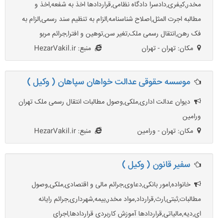
مخدر,کیفری,دادسرا دادگاه نظامی,قراردادها اخذ به شفعه,اخذ و
مطالبه اجرت المثل,اصلاح شناسنامه,الزام به تنظیم سند رسمی,الزام به
فک رهن,انتقال رسمی ملک,تغیر سن,توهین و افترا,جرائم مربو
مکان: تهران - تهران
منبع: HezarVakil.ir
موسسه حقوقی عدالت خواهان سپاهان ( وکیل )
دیوان عدالت اداری,ملکی,وصول مطالبات انتقال رسمی ملک تهران
ورامین
مکان: تهران - ورامین
منبع: HezarVakil.ir
سفیر قانون ( وکیل )
خانواده,امور بانکی,دعاوی,جرائم مالی و اقتصادی,ملکی,وصول
مطالبات,ثبتی,ارث,قرارداد,مواد مخدر,بیمه,شهرداری,جرائم رایانه
ای,دیه,مالیاتی,قراردادها آموزش کاربردی قراردادها,اجرای