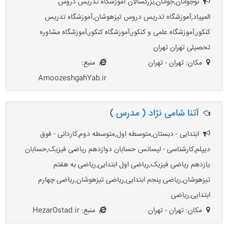
نوجوانان,جوانان,بزرگسالان آموزشگاه تدریس دروس
المپیاد,آموزشگاه تدریس دروس تیزهوشان,آموزشگاه تدریس
کنکور,آموزشگاه علمی و کنکور,آموزشگاه کنکور,آموزشگاه مشاوره
تحصیلی تهران تهران
مکان: تهران - تهران
منبع:
AmoozeshgahYab.ir
آتنا شامی نژاد ( مدرس )
ابتدایی - دبستان,متوسطه اول,متوسطه دوم,کاردانی - فوق
دیپلم,کارشناسی - لیسانس حسابان دوازدهم ریاضی فیزیک,حسابان
یازدهم ریاضی فیزیک,ریاضی اول ابتدایی,ریاضی به هفتم
تیزهوشان,ریاضی پنجم ابتدایی,ریاضی تیزهوشان,ریاضی چهارم
ابتدایی,ریاضی
مکان: تهران - تهران
منبع: HezarOstad.ir