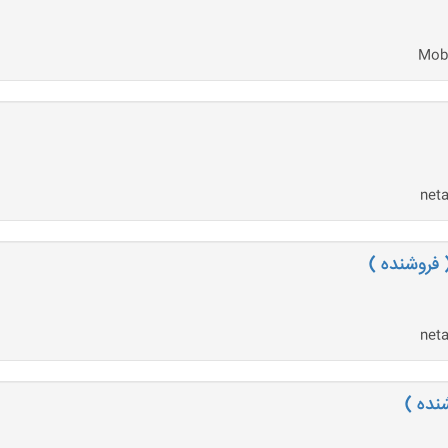
 فروشنده )
نده )