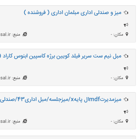
میز و صندلی اداری مبلمان اداری ( فروشنده )
مکان: -
منبع: netasal.ir
مبل نیم ست سریر فیلد کویین برژه کاسپین ابنوس کاراد (
مکان: -
منبع: netasal.ir
میزمدیرتmdfال پایهx/میزجلسه/مبل اداری43/صندلی طبی ( فروشنده )
مکان: -
منبع: netasal.ir