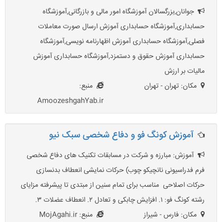
جوانان,بزرگسالان آموزشگاه امور مالی و بازرگانی,آموزشگاه
حسابداری,آموزشگاه حسابداری آموزش ارسال صورت معاملات
فصلی,آموزشگاه حسابداری آموزش اظهارنامه نویسی,آموزشگاه
حسابداری آموزش حقوق و دستمزد,آموزشگاه حسابداری آموزش
مالیات بر ارزش
مکان: تهران - تهران
منبع:
AmoozeshgahYab.ir
آموزش کونگ فو و دفاع شخصی سبک نیو
آموزش: مبارزه و شرکت در مسابقات تکنیک های دفاع شخصی
فرم فدراسیونی نانچیکو چوب) حرکات نمایشی انعطاف بدنسازی
حرکات اصلاحی مناسب برای تمام سنین از مبتدی تا پیشرفته مزایای
رشته کونگ فو: ۱. افزایش چابکی و تعادل ۲. انعطاف عضلات ۳.
مکان: فارس - شیراز
منبع: MojAgahi.ir