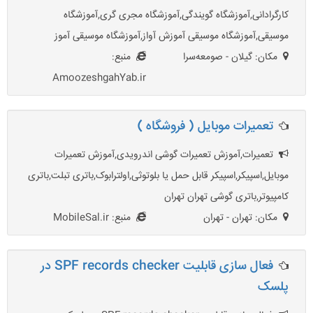
کارگرادانی,آموزشگاه گویندگی,آموزشگاه مجری گری,آموزشگاه
موسیقی,آموزشگاه موسیقی آموزش آواز,آموزشگاه موسیقی آموز
مکان: گیلان - صومعه‌سرا
منبع:
AmoozeshgahYab.ir
تعمیرات موبایل ( فروشگاه )
تعمیرات,آموزش تعمیرات گوشی اندرویدی,آموزش تعمیرات
موبایل,اسپیکر,اسپیکر قابل حمل یا بلوتوثی,اولترابوک,باتری تبلت,باتری
کامپیوتر,باتری گوشی تهران تهران
مکان: تهران - تهران
منبع: MobileSal.ir
فعال سازی قابلیت SPF records checker در
پلسک