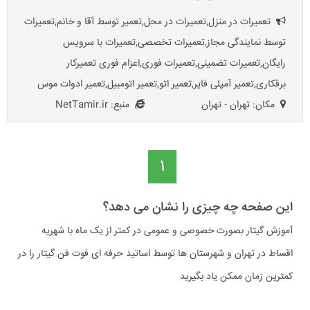
تعمیرات در منزل,تعمیرات در محل,تعمیر توسط آقا و خانم,تعمیرات
توسط نمایندگی مجاز,تعميرات تخصصی,تعمیرات با سرویس
رایگان,تعمیرات تضمینی,تعمیرات فوری,اعزام فوری تعمیرکار
برقکاری,تعمیر آمپلی فایر,تعمیر اتو,تعمیر اتومبیل,تعمیر ادوات موس
مکان: تهران - تهران
منبع: NetTamir.ir
1
این صفحه چه چیزی را نشان می دهد؟
آموزش گیتار بصورت خصوصی و عمومی در کمتر از یک ماه با شهریه
اقساط در تهران و شهرستان ها توسط اساتید حرفه ای فوت فن گیتار را در
کمترین زمان ممکن یاد بگیرید