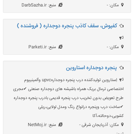
مکان: -
منبع: DarbSazha.ir
کفپوش، سقف کاذب پنجره دوجداره ( فروشنده )
مکان: -
منبع: Parketi.ir
پنجره دوجداره استاروین
اِستاروین تولیدکننده درب پنجره دوجدارهupvc وآلمینییوم
اختصاصی ترمال بریک همراه باشیشه های دوجداره صنعتی ✔مجری
طرح تعویض بدون تخریب درب پنجره قدیمی بادرب پنجره دوجداره
✔ساخت درب وپنجره درانواع رنگ ومدل لولایی،ریلی
کشویی،دوحالته،آکا
مکان: آذربایجان شرقی -
منبع: NetMoj.ir