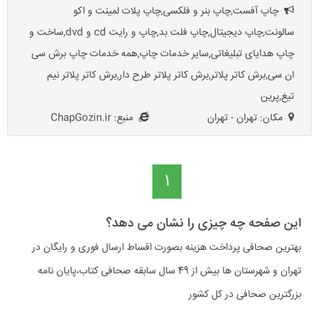
چاپ آفست,چاپ بنر و فلکسی,چاپ پلات لمینت و اکو
سالونت,چاپ دیجیتال,چاپ فلت بد,چاپ و رایت cd و dvd,ساخت و
چاپ هدایای تبلیغاتی,سایر خدمات چاپ,همه خدمات چاپ برش سی
ان سی,برش کاتر پلاتر,برش کاتر پلاتر طرح دار,برش کاتر پلاتر نیم
تیغ,پرین
مکان: تهران - تهران
منبع: ChapGozin.ir
1
این صفحه چه چیزی را نشان می دهد؟
بهترین صحافی پرداخت هزینه بصورت اقساط ارسال فوری و رایگان در
تهران و شهرستان ها بیش از 49 سال سابقه صحافی کتاب،پایان نامه
بزرگترین صحافی در کل کشور