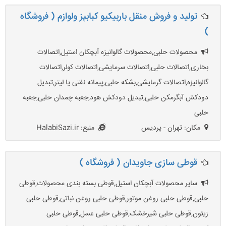
تولید و فروش منقل باربیکیو کبابپز ولوازم ( فروشگاه
)
محصولات حلبی,محصولات گالوانیزه آبچکان استیل,اتصالات
بخاری,اتصالات حلبی,اتصالات سرمایشی,اتصالات کولر,اتصالات
گالوانیزه,اتصالات گرمایشی,بشکه حلبی,پیمانه نفتی یا لیتر,تبدیل
دودکش آبگرمکن حلبی,تبدیل دودکش هود,جعبه چمدان حلبی,جعبه
حلبی
مکان: تهران - پردیس
منبع: HalabiSazi.ir
قوطی سازی جاویدان ( فروشگاه )
سایر محصولات آبچکان استیل,قوطی بسته بندی محصولات,قوطی
حلبی,قوطی حلبی روغن موتور,قوطی حلبی روغن نباتی,قوطی حلبی
زیتون,قوطی حلبی شیرخشک,قوطی حلبی عسل,قوطی حلبی